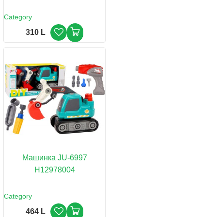
Category
310 L
Машинка JU-6997
H12978004
Category
464 L