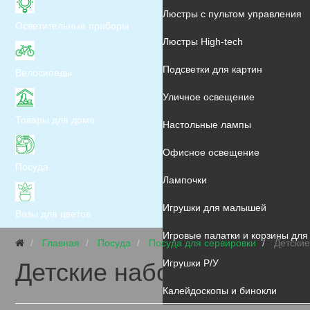
Электромобили
Развивающие игрушки
Люстры с пультом управления
Осветительные приборы
Стульчики для кормления
Тематические наборы
Люстры High-tech
Ванночки и горшки
Музыкальные и интерактивные 
Подсветки для картин
Велосипеды
Игрушки - качалки
Творчество и обучение
Уличное освещение
Товары для дома
Детская площадка
Спортивные товары
Настольные лампы
Детские парты
Игрушки антистресс
Офисное освещение
Посуда
Игровые палатки и корзины для
Игрушки для девочек
Лампочки
Игрушки для малышей
Вазы для цветов
Игровые палатки и корзины для
Главная
Посуда
Посуда для сервировки
Детски
Игрушки Р/У
Детские наборы
Калейдоскопы и бинокли