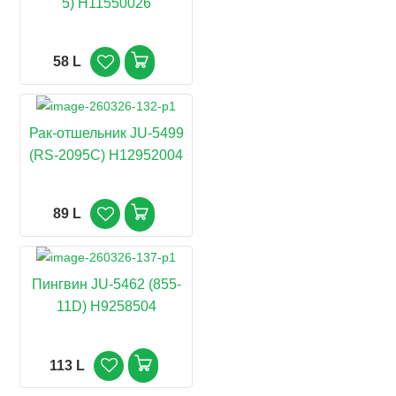
5) H11550026
58 L
Рак-отшельник JU-5499
(RS-2095C) H12952004
89 L
Пингвин JU-5462 (855-
11D) H9258504
113 L