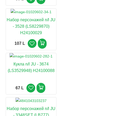
Набор персонажей n/l JU
- 3528 (LS8229870)
H24100029
107 L
Кукла n/l JU - 3674
(LS3529948) H24100088
67 L
Набор персонажей n/l JU
- 3348SET (LB777)