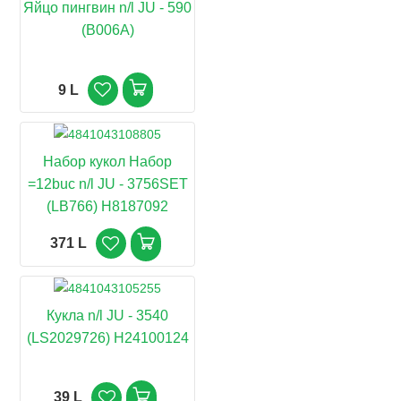
Яйцо пингвин n/l JU - 590
(B006A)
9 L
Набор кукол Набор
=12buc n/l JU - 3756SET
(LB766) H8187092
371 L
Кукла n/l JU - 3540
(LS2029726) H24100124
39 L