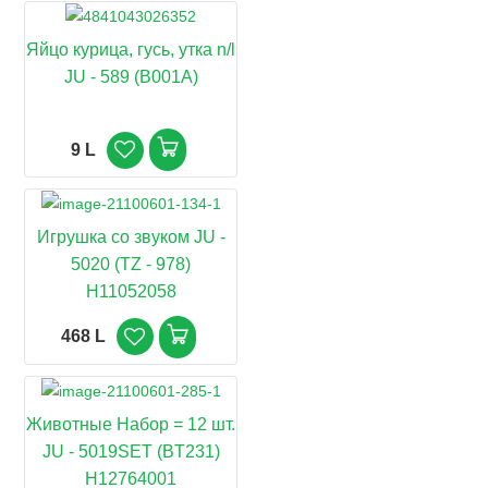
Яйцо курица, гусь, утка n/l
JU - 589 (B001A)
9 L
Игрушка со звуком JU -
5020 (TZ - 978)
H11052058
468 L
Животные Набор = 12 шт.
JU - 5019SET (BT231)
H12764001