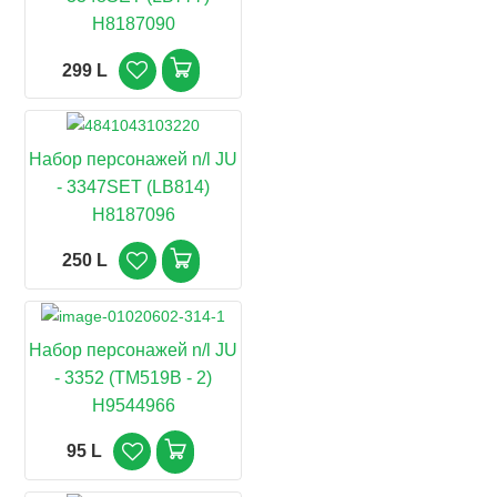
H8187090
299 L
Набор персонажей n/l JU
- 3347SET (LB814)
H8187096
250 L
Набор персонажей n/l JU
- 3352 (TM519B - 2)
H9544966
95 L