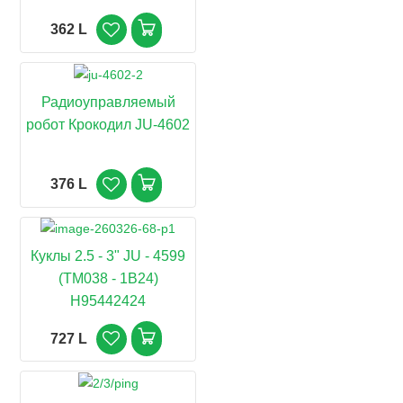
362 L
Радиоуправляемый
робот Крокодил JU-4602
376 L
Куклы 2.5 - 3" JU - 4599
(TM038 - 1B24)
H95442424
727 L