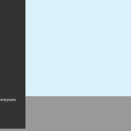
игрушки
 игрушек
 игрушек