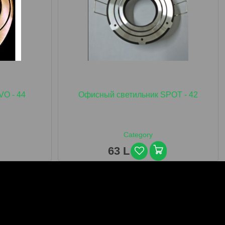
VO - 44
Офисный светильник SPOT - 42
Category
63 L