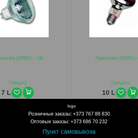
почка (35W) L - 16
Лампочка (60W) L 
Category
Category
7 L
10 L
Розничные заказы:
+373 767 88 830
Оптовые заказы:
+373 686 70 232
Пункт самовывоза