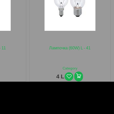
- 11
Лампочка (60W) L - 41
Category
4 L