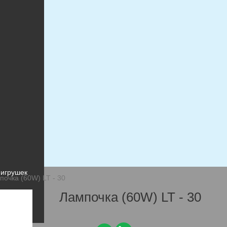
игрушки
 игрушек
 игрушек
почка (60W) LT - 30
Лампочка (60W) LT - 30