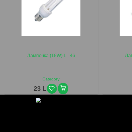
Лампочка (18W) L - 46
Лам
Category
23 L