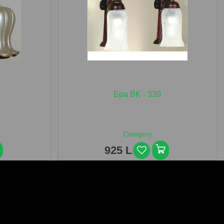
Бра BK - 339
Category
925 L