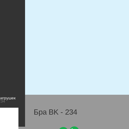
игрушки
 игрушек
 игрушек
234
Бра BK - 234