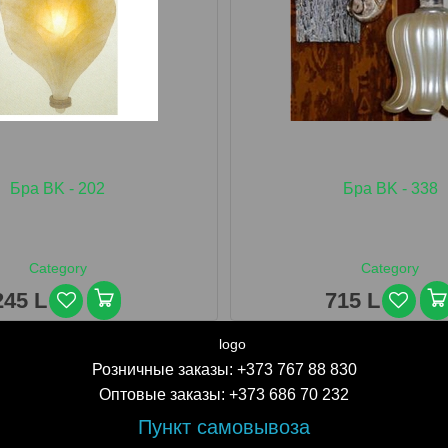
Бра BK - 202
Бра BK - 338
Category
Category
245 L
715 L
Розничные заказы:
+373 767 88 830
Оптовые заказы:
+373 686 70 232
Пункт самовывоза