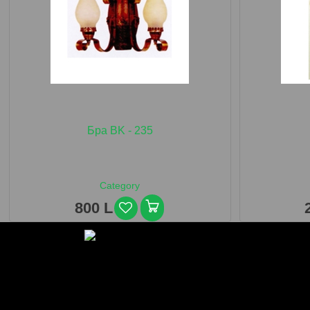
Бра BK - 235
Category
800 L