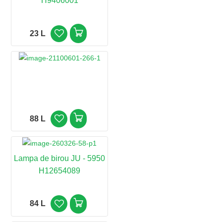
H9406001
23 L
88 L
Lampa de birou JU - 5950
H12654089
84 L