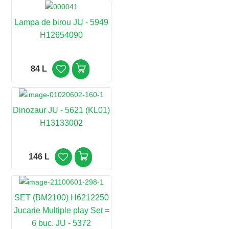
Lampa de birou JU - 5949
H12654090
84 L
Dinozaur JU - 5621 (KL01)
H13133002
146 L
SET (BM2100) H6212250
Jucarie Multiple play Set =
6 buc. JU - 5372