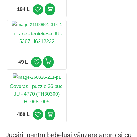
194 L
Jucarie - tentetiesa JU -
5367 H6212232
49 L
Covoras - puzzle 36 buc.
JU - 4770 (TH30300)
H10681005
489 L
Jucării pentru bebeluși vânzare angro și cu