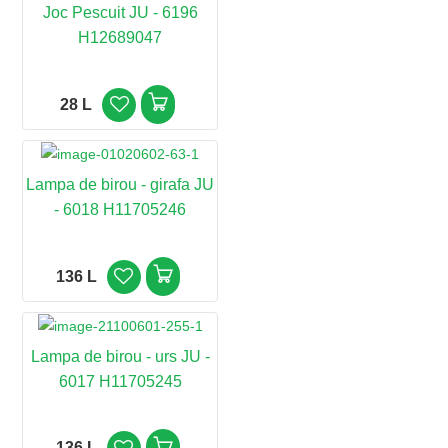
Joc Pescuit JU - 6196
H12689047
28 L
Lampa de birou - girafa JU
- 6018 H11705246
136 L
Lampa de birou - urs JU -
6017 H11705245
136 L