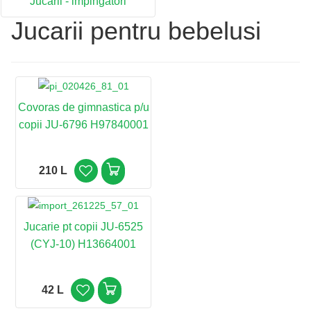
Jucarii - impingatori
Jucarii pentru bebelusi
Covoras de gimnastica p/u
copii JU-6796 H97840001
210 L
Jucarie pt copii JU-6525
(CYJ-10) H13664001
42 L