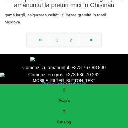
amănuntul la prețuri mici în Chișinău
gamă largă, asigurarea calității și livrare gratuită în toată
Moldova.
1
2
Comenzi cu amanuntul:
+373 767 88 830
Comenzi en-gros:
+373 686 70 232
MOBILE_FILTER_BUTTON_TEXT
Punct de preluare
Chisinau, str. Uzinelor, 137
nanasica.md@gmail.com
Acasa
Catalog