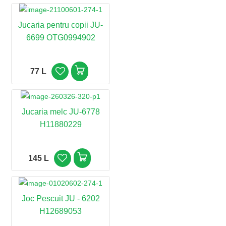
Jucaria pentru copii JU-
6699 OTG0994902
77 L
Jucaria melc JU-6778
H11880229
145 L
Joc Pescuit JU - 6202
H12689053