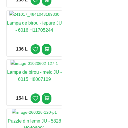
Lampa de birou - iepure JU
- 6016 H11705244
136 L
Lampa de birou - melc JU -
6015 H8007109
154 L
Puzzle din lemn JU - 5828