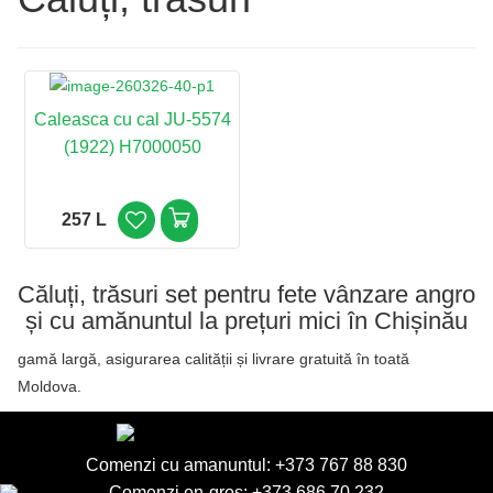
Caleasca cu cal JU-5574
(1922) H7000050
257 L
Căluți, trăsuri set pentru fete vânzare angro
și cu amănuntul la prețuri mici în Chișinău
gamă largă, asigurarea calității și livrare gratuită în toată
Moldova.
Comenzi cu amanuntul:
+373 767 88 830
Comenzi en-gros:
+373 686 70 232