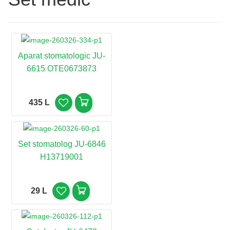
Aparat stomatologic JU-
6615 OTE0673873
435 L
Set stomatolog JU-6846
H13719001
29 L