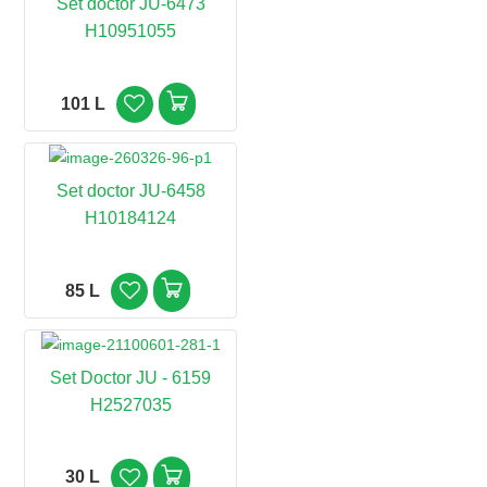
Set doctor JU-6473
H10951055
101 L
Set doctor JU-6458
H10184124
85 L
Set Doctor JU - 6159
H2527035
30 L