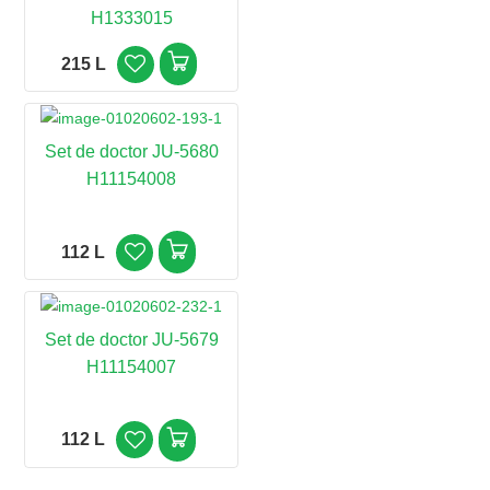
H1333015
215 L
Set de doctor JU-5680
H11154008
112 L
Set de doctor JU-5679
H11154007
112 L