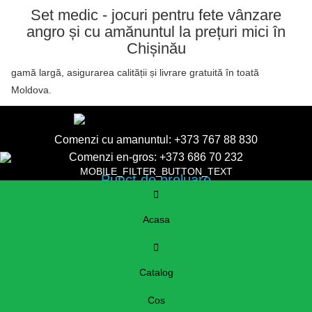
Set medic - jocuri pentru fete vânzare
angro și cu amănuntul la prețuri mici în
Chișinău
gamă largă, asigurarea calității și livrare gratuită în toată
Moldova.
Comenzi cu amanuntul:
+373 767 88 830
Comenzi en-gros:
+373 686 70 232
MOBILE_FILTER_BUTTON_TEXT
Punct de preluare
Chisinau, str. Uzinelor, 137
nanasica.md@gmail.com
Acasa
Catalog
Cos