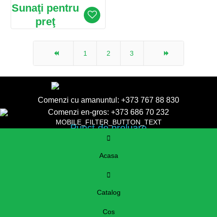
Sunaţi pentru
preţ
1
2
3
Comenzi cu amanuntul:
+373 767 88 830
Comenzi en-gros:
+373 686 70 232
MOBILE_FILTER_BUTTON_TEXT
Punct de preluare
Chisinau, str. Uzinelor, 137
nanasica.md@gmail.com
Acasa
Catalog
Cos