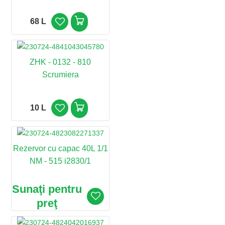
68 L
ZHK - 0132 - 810
Scrumiera
10 L
Rezervor cu capac 40L 1/1
NM - 515 i2830/1
Sunaţi pentru
preţ