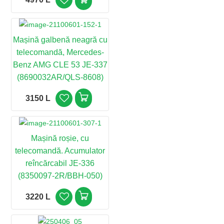
Mașină galbenă neagră cu
telecomandă, Mercedes-
Benz AMG CLE 53 JE-337
(8690032AR/QLS-8608)
3150 L
Mașină roșie, cu
telecomandă. Acumulator
reîncărcabil JE-336
(8350097-2R/BBH-050)
3220 L